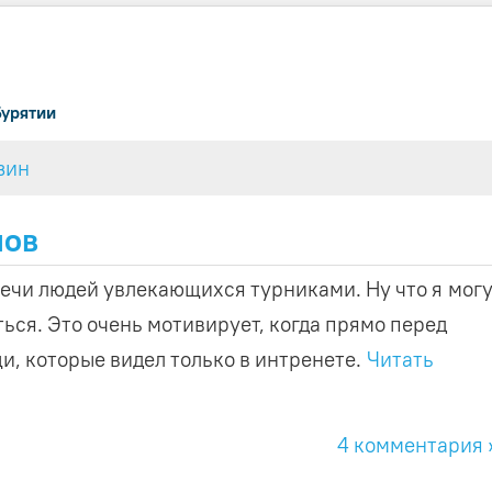
Бурятии
зин
нов
речи людей увлекающихся турниками. Ну что я мог
ться. Это очень мотивирует, когда прямо перед
и, которые видел только в интренете.
Читать
4 комментария 