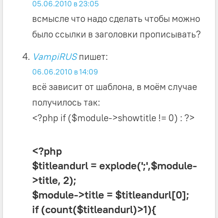
05.06.2010 в 23:05
всмысле что надо сделать чтобы можно
было ссылки в заголовки прописывать?
VampiRUS
пишет:
06.06.2010 в 14:09
всё зависит от шаблона, в моём случае
получилось так:
<?php if ($module->showtitle != 0) : ?>
<?php
$titleandurl = explode(';',$module-
>title, 2);
$module->title = $titleandurl[0];
if (count($titleandurl)>1){