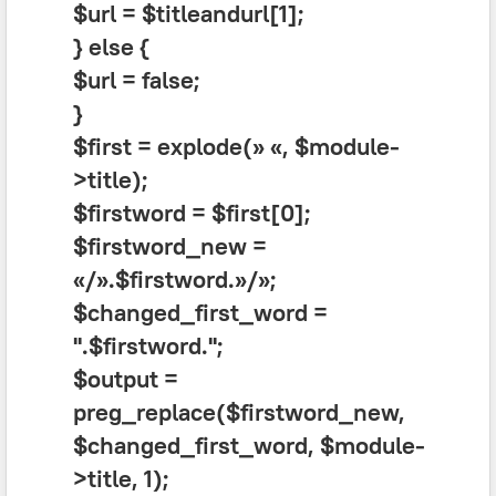
$url = $titleandurl[1];
} else {
$url = false;
}
$first = explode(» «, $module-
>title);
$firstword = $first[0];
$firstword_new =
«/».$firstword.»/»;
$changed_first_word =
'
'.$firstword.'
';
$output =
preg_replace($firstword_new,
$changed_first_word, $module-
>title, 1);