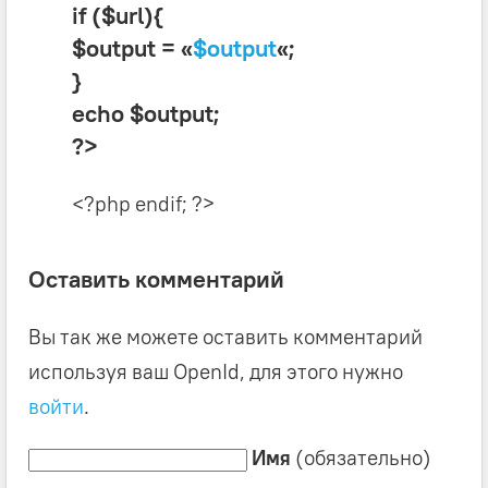
if ($url){
$output = «
$output
«;
}
echo $output;
?>
<?php endif; ?>
Оставить комментарий
Вы так же можете оставить комментарий
используя ваш OpenId, для этого нужно
войти
.
Имя
(обязательно)