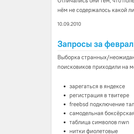
Отличались они тем, что поле
нём не содержалось какой л
10.09.2010
Запросы за феврал
Выборка странных/неожиданн
поисковиков приходили на мо
зарегаться в яндексе
регистрация в твитере
freebsd подключение та
самодельная боксёрска
таблица символов nwn
нитки фиолетовые