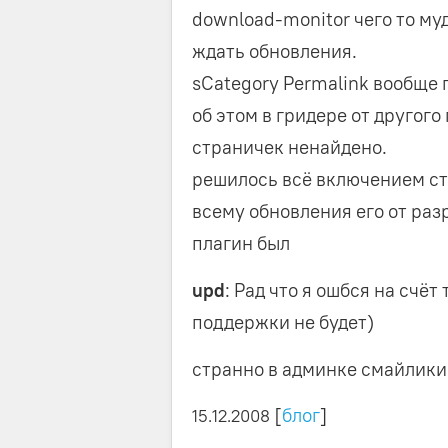
download-monitor чего то муд
ждать обновления.
sCategory Permalink вообще 
об этом в гридере от другого
страничек ненайдено.
решилось всё включением ст
всему обновления его от раз
плагин был
upd
: Рад что я ошбся на счёт
поддержки не будет)
странно в админке смайлики
[
блог
]
15.12.2008