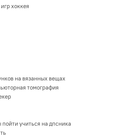
 игр хоккея
унков на вязанных вещах
пьюторная томография
екер
ы пойти учиться на дпсника
ать