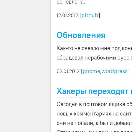
обновлена.
[
github
]
12.01.2012
Обновления
Как-то не свезло мне под ко
обрадовал нерабочими русс
[
gnome
,
wordpress
]
02.01.2012
Хакеры переходят 
Сегодня в почтовом ящике о
новых комментариях на сайте
они не попали, а были добав