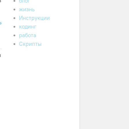
в
блог
жизнь
Инструкции
»
кодинг
работа
Скрипты
з