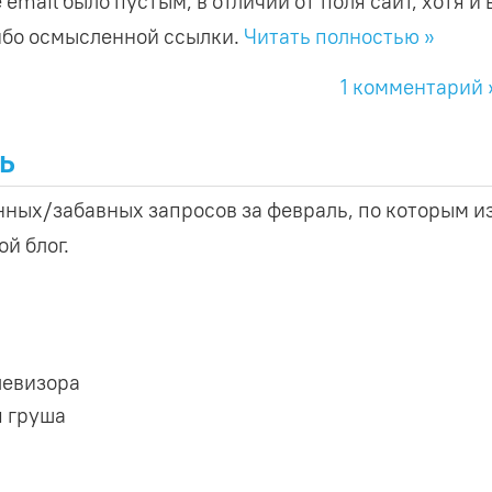
 email было пустым, в отличии от поля сайт, хотя и 
ибо осмысленной ссылки.
Читать полностью »
1 комментарий 
ь
ых/забавных запросов за февраль, по которым и
й блог.
левизора
я груша