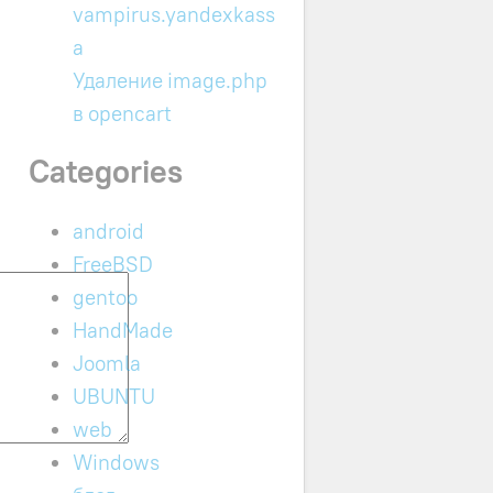
vampirus.yandexkass
a
Удаление image.php
в opencart
Categories
android
FreeBSD
gentoo
HandMade
Joomla
UBUNTU
web
Windows