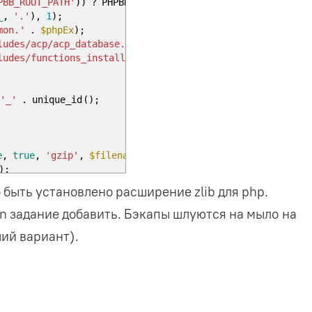
PBB_ROOT_PATH'
)
)
? PHPBB_ROOT_PATH
:
'./'
;
_
,
'.'
)
,
1
)
;
mon.'
.
$phpEx
)
;
ludes/acp/acp_database.'
.
$phpEx
)
;
ludes/functions_install.'
.
$phpEx
)
;
'_'
.
unique_id
(
)
;
e
,
true
,
'gzip'
,
$filename
,
$time
)
;
)
;
)
{
 быть установлено расширение zlib для php.
me
)
;
on задание добавить. Бэкапы шлуются на мыло на
e
)
;
ий вариант).
re/'
.
$filename
.
'.sql.gz'
;
S-"
.
md5
(
time
(
)
)
;