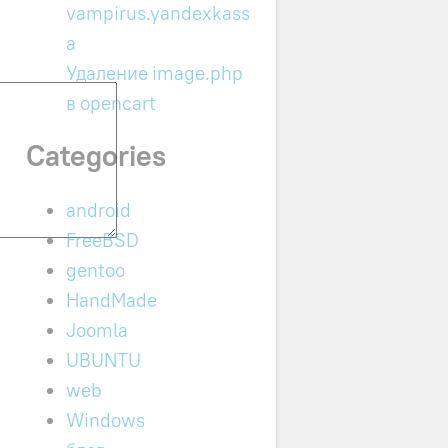
vampirus.yandexkass
a
Удаление image.php
в opencart
Categories
android
FreeBSD
gentoo
HandMade
Joomla
UBUNTU
web
Windows