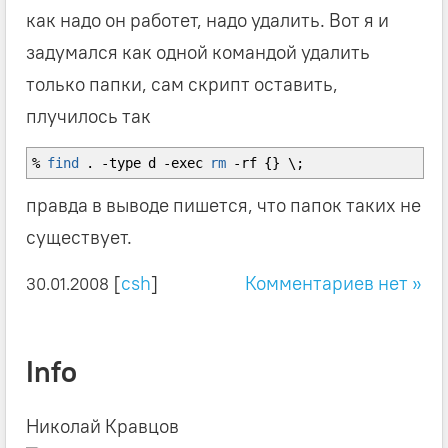
как надо он работет, надо удалить. Вот я и
задумался как одной командой удалить
только папки, сам скрипт оставить,
плучилось так
%
find
.
-type
d
-exec
rm
-rf
{
}
\;
правда в выводе пишется, что папок таких не
существует.
[
csh
]
Комментариев нет »
30.01.2008
Info
Николай Кравцов