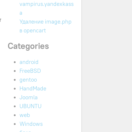
vampirus.yandexkass
a
т
Удаление image.php
в opencart
Categories
android
FreeBSD
gentoo
HandMade
Joomla
UBUNTU
web
Windows