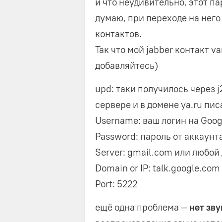
и что неудивительно, этот п
думаю, при переходе на него
n2
=
0
for
n1
in
range
(
0
,
len
(
passwor
контактов.
x
=
0
if
(
n1 +
4
&gt
;
len
(
password
)
)
:
Так что мой jabber контакт v
break
добавляйтесь)
x +
=
hexChar2int
(
password
[
n1
]
)
*
x +
=
hexChar2int
(
password
[
n1+
1
]
x +
=
hexChar2int
(
password
[
n1+
2
]
upd: таки получилось через j
x +
=
hexChar2int
(
password
[
n1+
3
]
сервере и в домене ya.ru писа
c
=
x ^
ord
(
key
[
n2
]
)
n2+
=
1
Username: ваш логин на Goog
result +
=
chr
(
c
)
Password: пароль от аккаунт
if
(
n2 &gt
;=
len
(
key
)
)
:
n2
=
0
Server: gmail.com или любой
return
result
Domain or IP: talk.google.com
print
decodePassword
(
"001011010
Port: 5222
ещё одна проблема —
нет зву