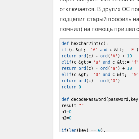
отключается. В других ОС по
подцепил старый профиль на j
помнил) на помощь пришёл с
def
hexChar2int
(
c
)
:
if
(
c &gt
;=
'A'
and
c &lt
;=
'F'
)
return
ord
(
c
)
-
ord
(
'A'
)
+
10
elif
(
c &gt
;=
'a'
and
c &lt
;=
'f
return
ord
(
c
)
-
ord
(
'a'
)
+
10
elif
(
c &gt
;=
'0'
and
c &lt
;=
'9
return
ord
(
c
)
-
ord
(
'0'
)
return
0
def
decodePassword
(
password
,
key
result
=
""
n1
=
0
n2
=
0
if
(
len
(
key
)
==
0
)
:
return
password