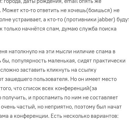
 города, даты рождения, email опять же
. Может кто-то ответить не хочешь(боишься) не
олне устраивает, а кто-то (противники jabber) буду
ак только начнётся спам, думаю служба поиска
еня натолкнуло на эти мысли ниличие спама в
ь бы, популярность маленькая, сидят практически
 сложно заставить кликнуть на ссылку
от зашедшего пользователя. Но он имеет место
а того, что список всех конференций(за
 получить, и проспамить по ним не составляет
е очень частый, но неприятно, поэтому был начат
ама а конференции. Есть несколько вариантов: