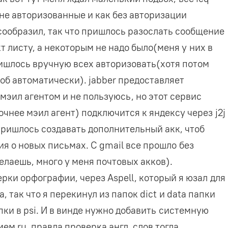
не авторизованные и как без авторизации
сообразил, так что пришлось разослать сообщение
т листу, а некоторым не надо было(меня у них в
ришлось вручную всех авторизовать(хотя потом
тоб автоматически). jabber предоставляет
и мэил агентом и не пользуюсь, но этот сервис
очнее мэил агент) подключится к яндексу через j2j
пришлось создавать дополнительный акк, чтоб
я о новых письмах. С gmail все прошло без
делаешь, много у меня почтовых акков).
ерки орфографии, через Aspell, который я юзал для
 так что я перекинул из папок dict и data папки
пки в psi. И в винде нужно добавить системную
м ru, правда проверка англ. слов тогда