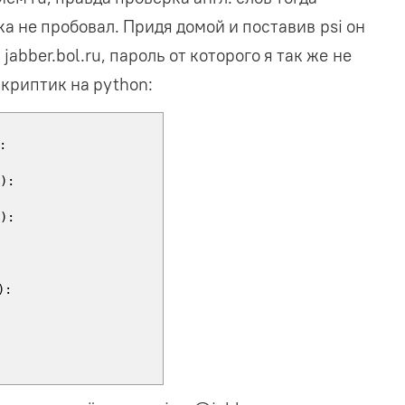
ка не пробовал. Придя домой и поставив psi он
abber.bol.ru, пароль от которого я так же не
криптик на python:
:
'
)
:
'
)
:
)
: