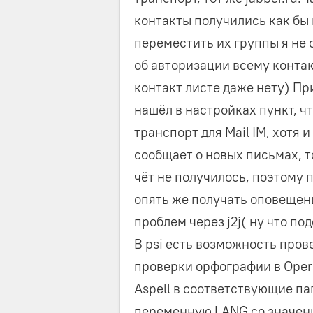
контакты получились как бы 
переместить их группы я не 
об авторизации всему контак
контакт листе даже нету) П
нашёл в настройках пункт, ч
транспорт для Mail IM, хотя 
сообщает о новых письмах, т
чёт не получилось, поэтому 
опять же получать оповещени
проблем через j2j( ну что по
В psi есть возможность пров
проверки орфографии в Opera,
Aspell в соответствующие па
переменную LANG со значение