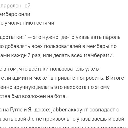
апароленной
емберс онли
по умолчанию гостями
достатки: 1 — это нужно где-то указывать пароль
но добавлять всех пользователей в мемберы по
ками каждый раз, или делать всех мемберами.
с в том, что всётаки пользователь уже в
е ли админ и может в привате попросить. В итоге
венно вручную делать это нехохота по этому
тва был возложен на бота.
а на Гугле и Яндексе: jabber аккаунт совпадает с
казать свой Jid не произвольно указываешь и свой
учать уведомления о почте можно и через транспорт