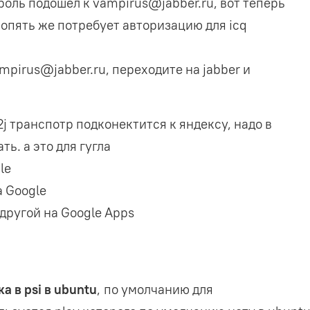
ароль подошёл к vampirus@jabber.ru, вот теперь
 опять же потребует авторизацию для icq
d
)
,
4
)
:
ampirus@jabber.ru, переходите на jabber и
4096
)
*
256
)
*
16
2j транспотр подконектится к яндексу, надо в
)
ть. а это для гугла
le
а Google
 другой на Google Apps
"
,
"vampirus@jabber.bol.ru"
)
ка в psi в ubuntu
, по умолчанию для