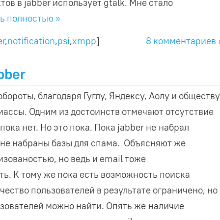
ов в jabber использует gtalk. Мне стало
ь полностью »
er
,
notification
,
psi
,
xmpp
]
8 комментариев 
bber
обороты, благодаря Гуглу, Яндексу, Аолу и обществ
в массы. Одним из достоинств отмечают отсутствие
ока нет. Но это пока. Пока jabber не набрал
 не набраны базы для спама. Объясняют же
зованостью, но ведь и email тоже
ть. К тому же пока есть возможность поиска
чество пользователей в результате ограничено, но
льзователей можно найти. Опять же наличие