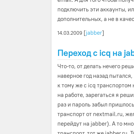
подключить эти аккаунты, ил
дополнительных, а не в каче
[
jabber
]
14.03.2009
Переход с icq на ja
Что-то, от делать нечего реш
наверное год назад пытался, 
к тому же с icq транспортом
на работе, зарегаться я решил
раз и пароль забыл пришлось
транспорт от nextmail.ru, ж
перейдут на jabber). А то мн
транспорт, тот же jabber.ru. 