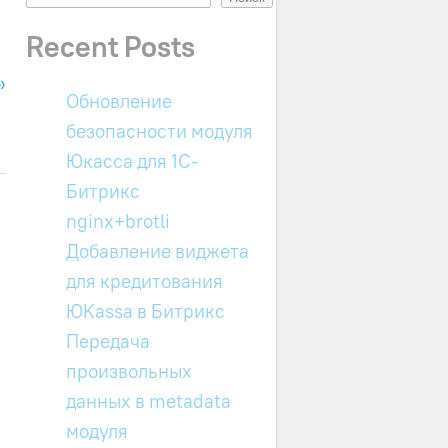
Recent Posts
»
Обновление
безопасности модуля
Юкасса для 1C-
Битрикс
у
nginx+brotli
Добавление виджета
для кредитования
ЮKassa в Битрикс
Передача
произвольных
данных в metadata
модуля