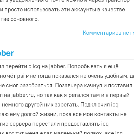
и просто использовать эти аккаунты в качестве
стве основного.
Комментариев нет 
bber
ил перейти с icq на jabber. Попробывать я ещё
но чёт psi мне тогда показался не очень удобным, д
 не смог разобраться. Позавчера качнул и поставил
 на jabber.ru, но так как я регался там и в первый
 немного другой ник зарегать. Подключил icq
елаю ему долгой жизни, пока все мои контакты не
огие сервера перестали предоставлять icq
Так вот тут меня ждал маленький подвох, все icq