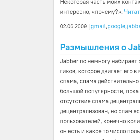
Некоторая часть моих контакт
интересно, «почему?».
Читат
[
gmail
,
google
,
jabb
02.06.2009
Размышления о Ja
Jabber по немногу набирает 
гиков, которое двигает его 
спама, спама действительно п
большой популярности, пока
отсутствие спама децентрали
децентрализован, но спам ес
пользователей, конечно коли
он есть и какое то число по