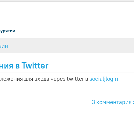
Бурятии
зин
ия в Twitter
ожения для входа через twitter в
socialjlogin
3 комментария 